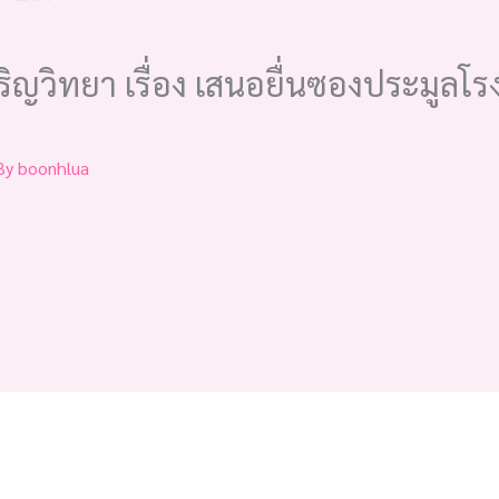
ญวิทยา เรื่อง เสนอยื่นซองประมูลโรงน
By
boonhlua