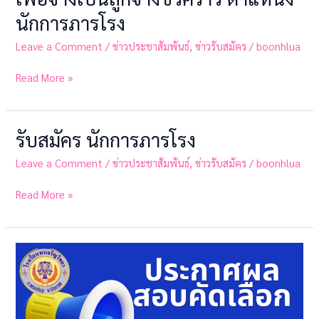
การ
นักการภารโรง
สอบ
คัด
Leave a Comment
/
ข่าวประชาสัมพันธ์
,
ข่าวรับสมัคร
/
boonhlua
เลือก
บุคคล
Read More »
เพื่อ
จ้าง
เป็น
รับสมัคร นักการภารโรง
รับ
ลูกจ้าง
สมัคร
ชั่วคราว
Leave a Comment
/
ข่าวประชาสัมพันธ์
,
ข่าวรับสมัคร
/
boonhlua
นักการ
ตำแหน่ง
ภารโรง
นักการ
Read More »
ภารโรง
ประกาศ
ผล
การ
สอบ
คัก