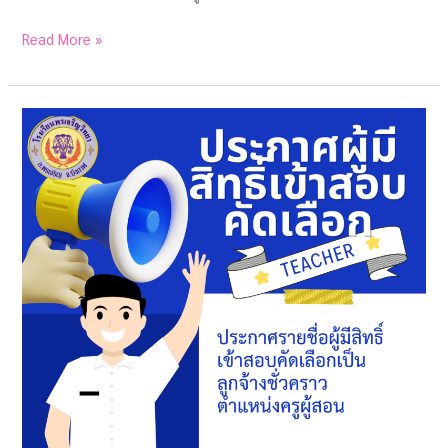
Read More »
ประกาศ
ราย
ชื่อ
ผู้
มี
สิทธิ์
เข้า
สอบ
คัด
เลือก
เป็น
ลูกจ้าง
ชั่วคราว
ตำแหน่ง