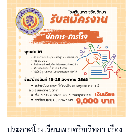
ประกาศ
โรงเรียน
พรเจริญ
วิทยา
เรื่อง
รับ
สมัคร
สอบ
คัด
เลือก
เพื่อ
เป็น
ลูกจ้าง
ชั่วคราว
ราย
เดือน
ตำแหน่ง
นักการ
ประกาศโรงเรียนพรเจริญวิทยา เรื่อง
ภารโรง