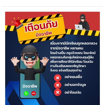
เนื่องจาก
มี
นักเรียน
ถูก
หลอก
ลวง