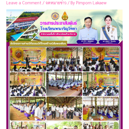
Leave a Comment
/
จดหมายข่าว
/ By
Pimporn Lakaew