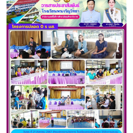
ข่าว
โรงเรียน
พรเจริญ
วิทยา
เดือน
สิงหาคม
2567