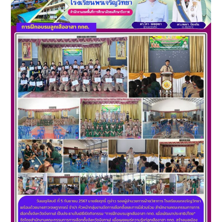
โรงเรียน
พรเจริญ
วิทยา
เดือน
กันยายน
2567