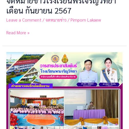
จดหมายข่าวโรงเรียนพรเจริญวิทยา
เดือน กันยายน 2567
Leave a Comment
/
จดหมายข่าว
/
Pimporn Lakaew
Read More »
จดหมาย
ข่าว
โรงเรียน
พรเจริญ
วิทยา
เดือน
กันยายน
2567