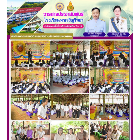
จดหมาย
ข่าว
โรงเรียน
พรเจริญ
วิทยา
เดือน
มิถุนายน
2567