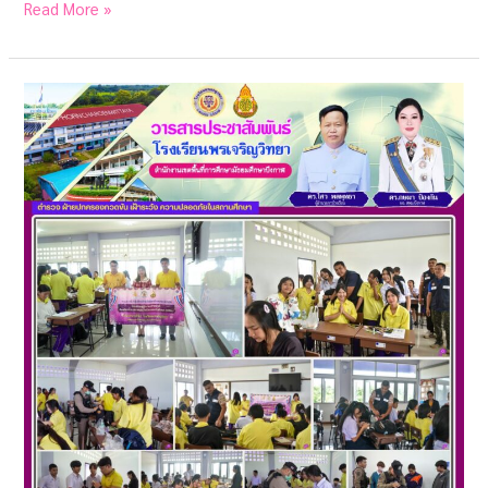
Read More »
จดหมาย
ข่าว
โรงเรียน
พรเจริญ
วิทยา
เดือน
กันยายน
2567