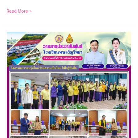
Read More »
จดหมาย
ข่าว
โรงเรียน
พรเจริญ
วิทยา
เดือน
กรกฎาคม
2567