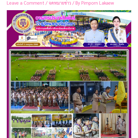
Leave a Comment
/
จดหมายข่าว
/ By
Pimporn Lakaew