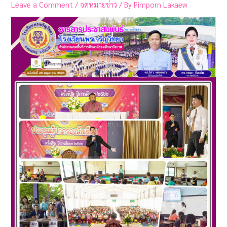
Leave a Comment
/
จดหมายข่าว
/ By
Pimporn Lakaew