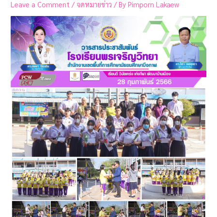
Leave a Comment
/
จดหมายข่าว
/ By
Pimporn Lakaew