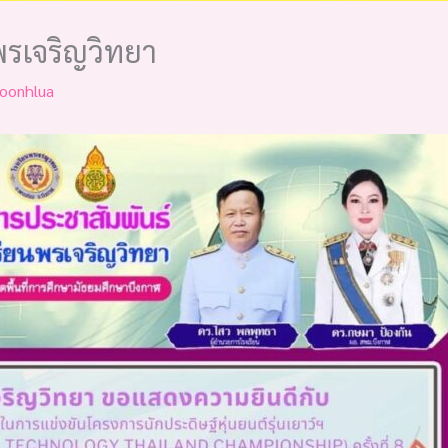
พรเจริญวิทยา
oonhlua