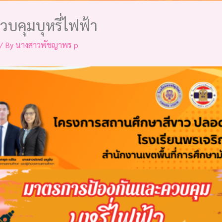
บคุมบุหรี่ไฟฟ้า
/ By
นางสาวพัชญาพร p