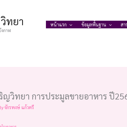
ญวิทยา
หน้าแรก
ข้อมูลพื้นฐาน
สา
บึงกาฬ
ริญวิทยา การประมูลขายอาหาร ปี25
By
จักรพงษ์ แก้วตรี
ารโรงอาหาร