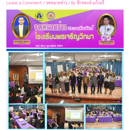
Leave a Comment
/
จดหมายข่าว
/ By
จักรพงษ์ แก้วตรี