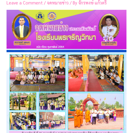
Leave a Comment
/
จดหมายข่าว
/ By
จักรพงษ์ แก้วตรี