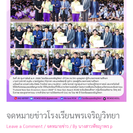
จดหมายข่าวโรงเรียนพรเจริญวิทยา
Leave a Comment
/
จดหมายข่าว
/ By
นางสาวพัชญาพร p