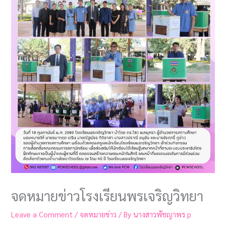
จดหมายข่าวโรงเรียนพรเจริญวิทยา
Leave a Comment
/
จดหมายข่าว
/ By
นางสาวพัชญาพร p