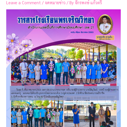
Leave a Comment
/
จดหมายข่าว
/ By
จักรพงษ์ แก้วตรี