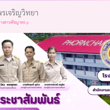
พรเจริญวิทยา
างสาวพัชญาพร p