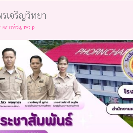
พรเจริญวิทยา
างสาวพัชญาพร p