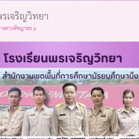
พรเจริญวิทยา
างสาวพัชญาพร p