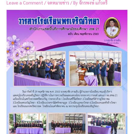
Leave a Comment
/
จดหมายข่าว
/ By
จักรพงษ์ แก้วตรี