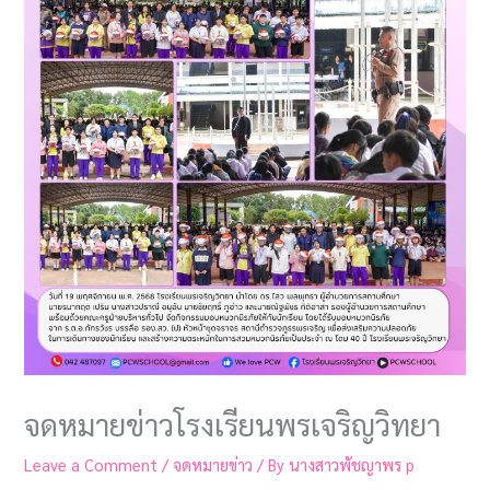
จดหมายข่าวโรงเรียนพรเจริญวิทยา
Leave a Comment
/
จดหมายข่าว
/ By
นางสาวพัชญาพร p