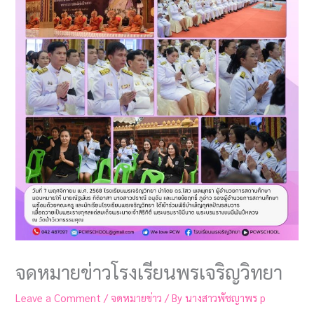
จดหมายข่าวโรงเรียนพรเจริญวิทยา
Leave a Comment
/
จดหมายข่าว
/ By
นางสาวพัชญาพร p