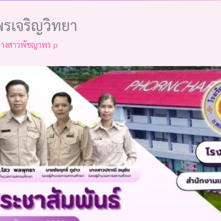
พรเจริญวิทยา
างสาวพัชญาพร p