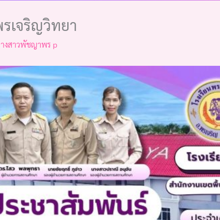
พรเจริญวิทยา
างสาวพัชญาพร p