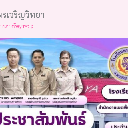
พรเจริญวิทยา
างสาวพัชญาพร p