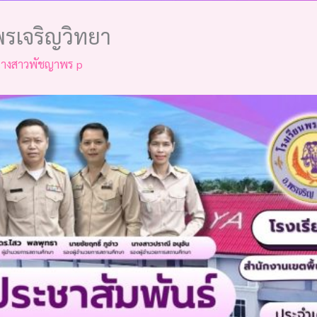
พรเจริญวิทยา
างสาวพัชญาพร p