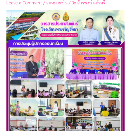
Leave a Comment
/
จดหมายข่าว
/ By
จักรพงษ์ แก้วตรี