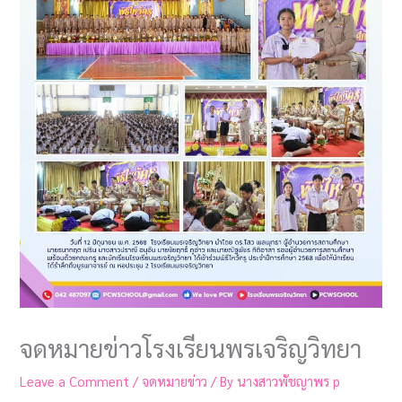
จดหมายข่าวโรงเรียนพรเจริญวิทยา
Leave a Comment
/
จดหมายข่าว
/ By
นางสาวพัชญาพร p