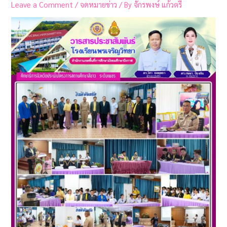
Leave a Comment
/
จดหมายข่าว
/ By
จักรพงษ์ แก้วตรี