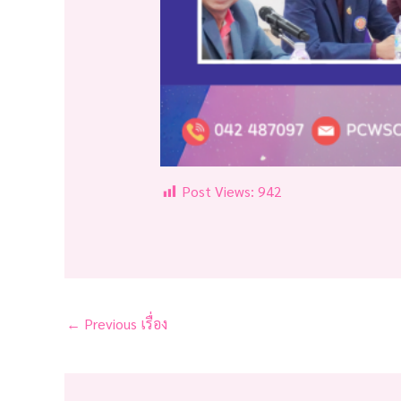
Post Views:
942
←
Previous เรื่อง