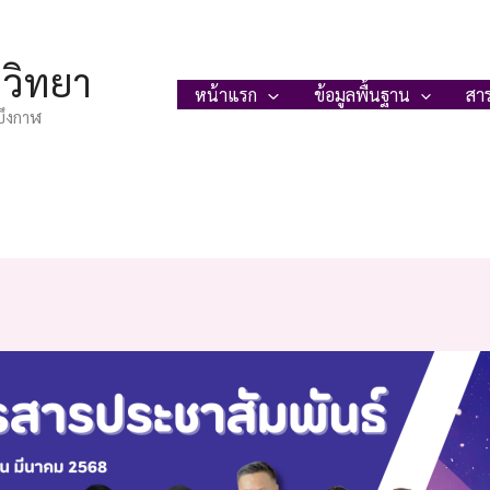
ญวิทยา
หน้าแรก
ข้อมูลพื้นฐาน
สา
บึงกาฬ