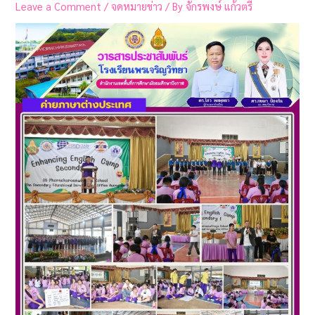
Leave a Comment
/
จดหมายข่าว
/ By
จักรพงษ์ แก้วตรี