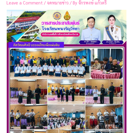
Leave a Comment
/
จดหมายข่าว
/ By
จักรพงษ์ แก้วตรี