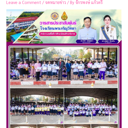
Leave a Comment
/
จดหมายข่าว
/ By
จักรพงษ์ แก้วตรี