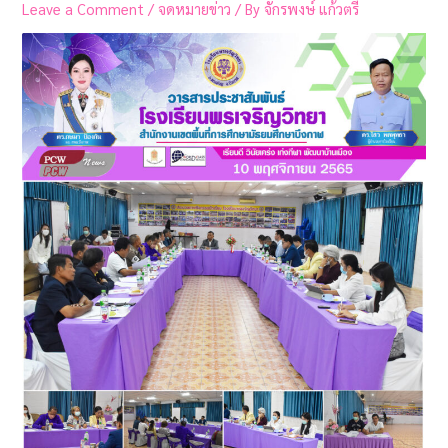
Leave a Comment
/
จดหมายข่าว
/ By
จักรพงษ์ แก้วตรี