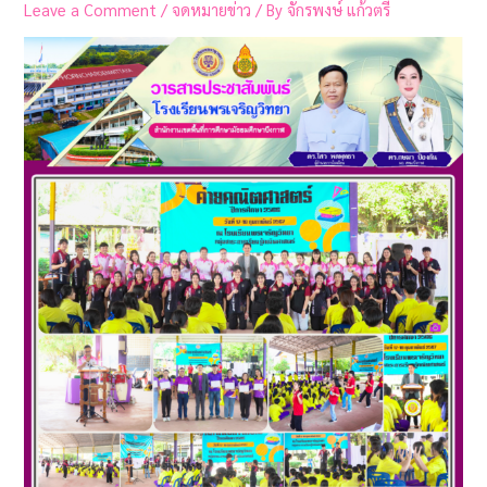
Leave a Comment
/
จดหมายข่าว
/ By
จักรพงษ์ แก้วตรี