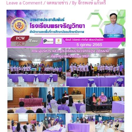
Leave a Comment
/
จดหมายข่าว
/ By
จักรพงษ์ แก้วตรี