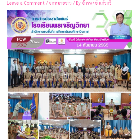
Leave a Comment
/
จดหมายข่าว
/ By
จักรพงษ์ แก้วตรี