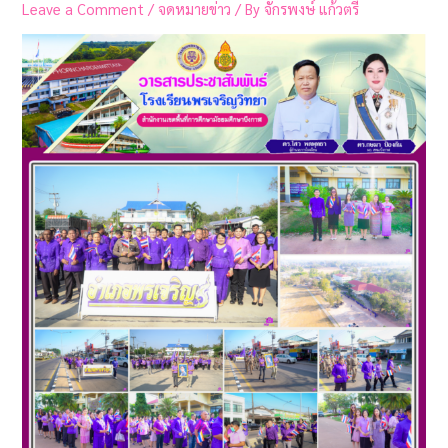
Leave a Comment
/
จดหมายข่าว
/ By
จักรพงษ์ แก้วตรี