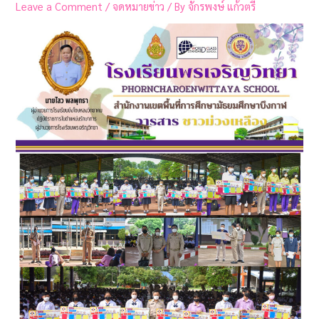
Leave a Comment
/
จดหมายข่าว
/ By
จักรพงษ์ แก้วตรี