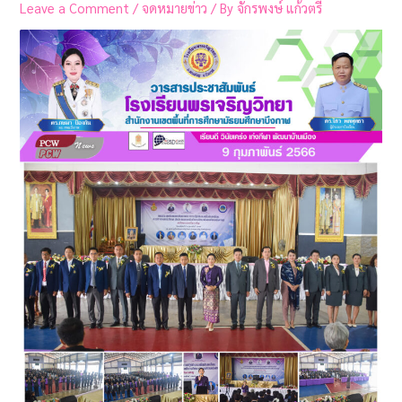
Leave a Comment
/
จดหมายข่าว
/ By
จักรพงษ์ แก้วตรี