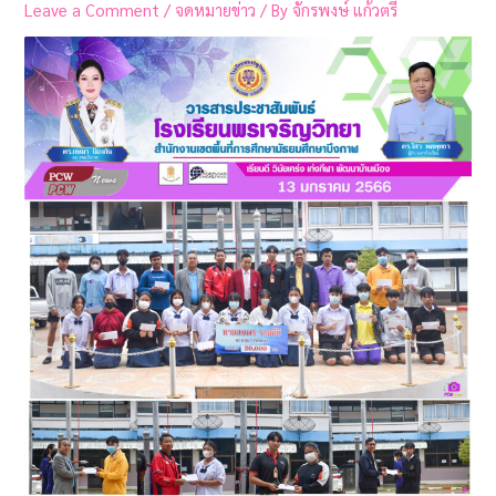
Leave a Comment
/
จดหมายข่าว
/ By
จักรพงษ์ แก้วตรี