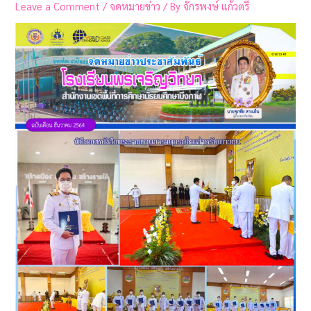
Leave a Comment
/
จดหมายข่าว
/ By
จักรพงษ์ แก้วตรี