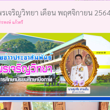
รเจริญวิทยา เดือน พฤศจิกายน 256
ักรพงษ์ แก้วตรี