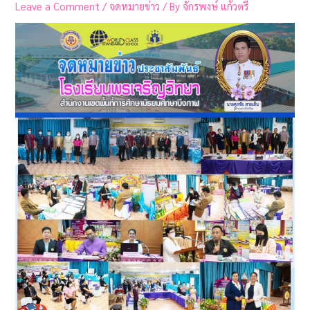
Leave a Comment
/
จดหมายข่าว
/ By
จักรพงษ์ แก้วตรี