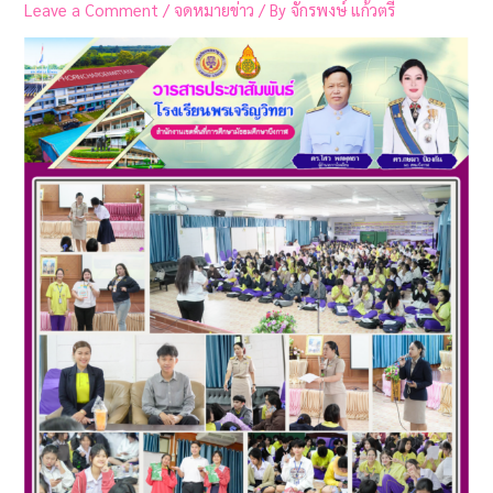
Leave a Comment
/
จดหมายข่าว
/ By
จักรพงษ์ แก้วตรี