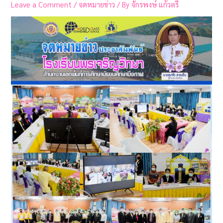
Leave a Comment
/
จดหมายข่าว
/ By
จักรพงษ์ แก้วตรี