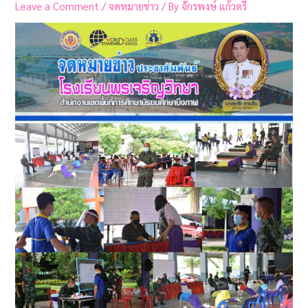
Leave a Comment
/
จดหมายข่าว
/ By
จักรพงษ์ แก้วตรี