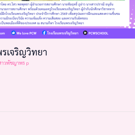
พรเจริญวิทยา
สาวพัชญาพร p