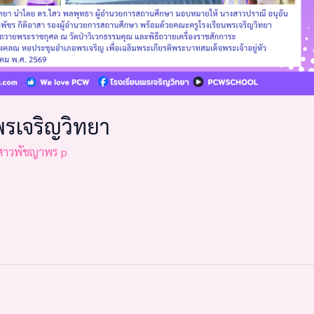
พรเจริญวิทยา
สาวพัชญาพร p