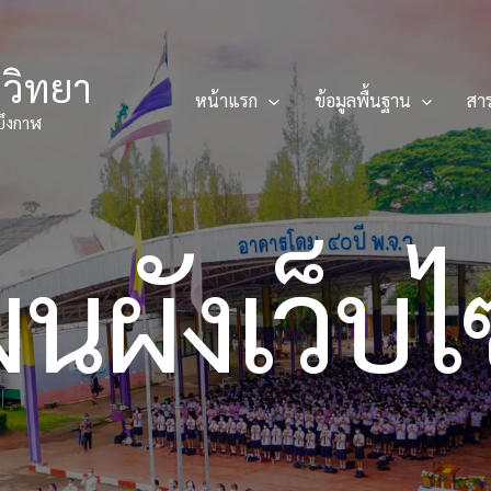
ญวิทยา
หน้าแรก
ข้อมูลพื้นฐาน
สา
บึงกาฬ
นผังเว็บไ