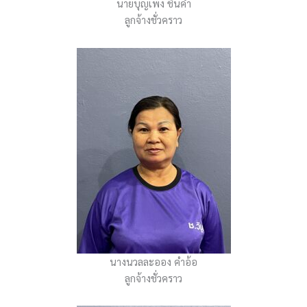
นายบุญเพ็ง ชินคำ
ลูกจ้างชั่วคราว
นางนวลละออง คำอ้อ
ลูกจ้างชั่วคราว